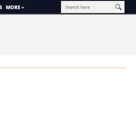
S
MORE