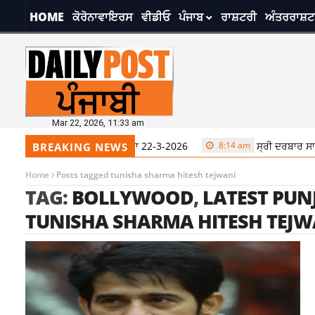
HOME
ਕੋਰੋਨਾਵਾਇਰਸ
ਵੀਡੀਓ
ਪੰਜਾਬ
ਰਾਸ਼ਟਰੀ
ਅੰਤਰਰਾਸ਼ਟ
Mar 22, 2026, 11:33 am
ਰਬਾਰ ਸਾਹਿਬ ਤੋਂ ਅੱਜ ਦਾ ਹੁਕਮਨਾਮਾ 22-3-2026
8:14 am
ਸ੍ਰੀ ਦਰਬਾਰ ਸਾਹਿ
BREAKING NEWS
Home
Posts tagged tunisha sharma hitesh tejwani
TAG:
BOLLYWOOD
,
LATEST PUN
TUNISHA SHARMA HITESH TEJW