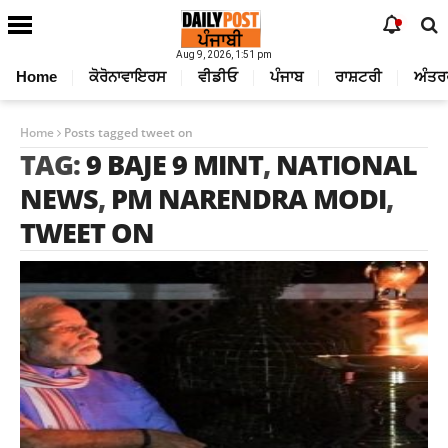
Aug 9, 2026, 1:51 pm
Home
ਕੋਰੋਨਾਵਾਇਰਸ
ਵੀਡੀਓ
ਪੰਜਾਬ
ਰਾਸ਼ਟਰੀ
ਅੰਤਰ
Home
Posts tagged tweet on
TAG:
9 BAJE 9 MINT
,
NATIONAL
NEWS
,
PM NARENDRA MODI
,
TWEET ON