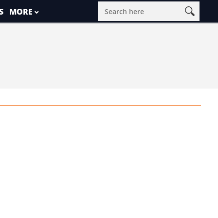
S
MORE