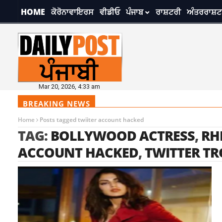
HOME
ਕੋਰੋਨਾਵਾਇਰਸ
ਵੀਡੀਓ
ਪੰਜਾਬ
ਰਾਸ਼ਟਰੀ
ਅੰਤਰਰਾਸ਼ਟ
Mar 20, 2026, 4:33 am
BREAKING NEWS
Home
Posts tagged twiiter account hacked
TAG:
BOLLYWOOD ACTRESS
,
RH
ACCOUNT HACKED
,
TWITTER TR