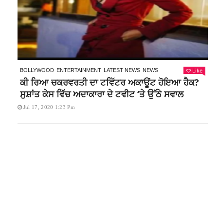
Like
BOLLYWOOD
ENTERTAINMENT
LATEST NEWS
NEWS
ਕੀ ਰਿਆ ਚਕਰਵਰਤੀ ਦਾ ਟਵਿੱਟਰ ਅਕਾਊਂਟ ਹੋਇਆ ਹੈਕ?
ਸੁਸ਼ਾਂਤ ਕੇਸ ਵਿੱਚ ਅਦਾਕਾਰਾ ਦੇ ਟਵੀਟ ‘ਤੇ ਉੱਠੇ ਸਵਾਲ
Jul 17, 2020 1:23 Pm