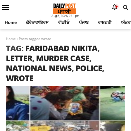
Aug 8, 2026, 9:31 pm
Home
ਕੋਰੋਨਾਵਾਇਰਸ
ਵੀਡੀਓ
ਪੰਜਾਬ
ਰਾਸ਼ਟਰੀ
ਅੰਤਰ
Home
Posts tagged wrote
TAG:
FARIDABAD NIKITA
,
LETTER
,
MURDER CASE
,
NATIONAL NEWS
,
POLICE
,
WROTE