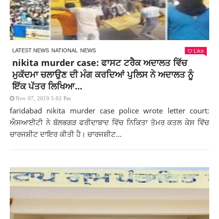
Like
LATEST NEWS
NATIONAL
NEWS
nikita murder case: ਫਾਸਟ ਟਰੈਕ ਅਦਾਲਤ ਵਿੱਚ
ਮੁਕੱਦਮਾ ਚਲਾਉਣ ਦੀ ਮੰਗ ਕਰਦਿਆਂ ਪੁਲਿਸ ਨੇ ਅਦਾਲਤ ਨੂੰ
ਇੱਕ ਪੱਤਰ ਲਿਖਿਆ…
Nov 07, 2020 5:02 Pm
faridabad nikita murder case police wrote letter court:
ਐਸਆਈਟੀ ਨੇ ਬੱਲਭਗੜ ਫਰੀਦਾਬਾਦ ਵਿੱਚ ਨਿਕਿਤਾ ਤੋਮਰ ਕਤਲ ਕੇਸ ਵਿੱਚ
ਚਾਰਜਸ਼ੀਟ ਦਾਇਰ ਕੀਤੀ ਹੈ। ਚਾਰਜਸ਼ੀਟ...