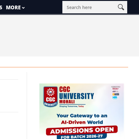
S
MORE