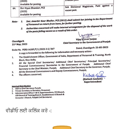
ਵੀਡੀਓ ਲਈ ਕਲਿੱਕ ਕਰੋ -: