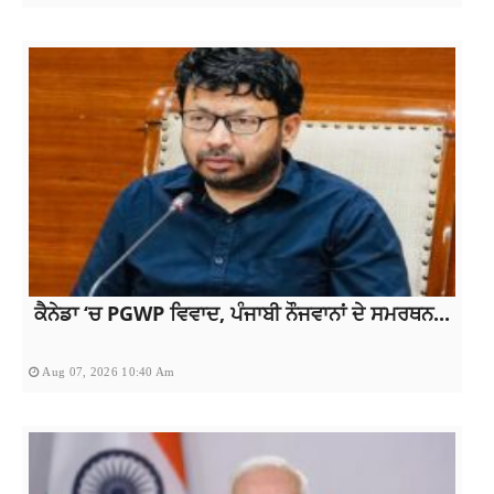
ਕੈਨੇਡਾ ‘ਚ PGWP ਵਿਵਾਦ, ਪੰਜਾਬੀ ਨੌਜਵਾਨਾਂ ਦੇ ਸਮਰਥਨ...
Aug 07, 2026 10:40 Am