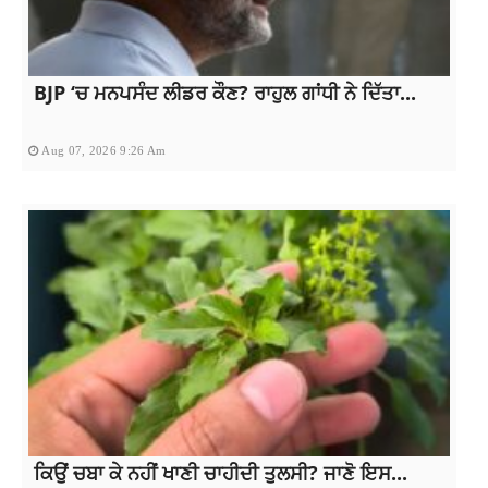
BJP ‘ਚ ਮਨਪਸੰਦ ਲੀਡਰ ਕੌਣ? ਰਾਹੁਲ ਗਾਂਧੀ ਨੇ ਦਿੱਤਾ...
Aug 07, 2026 9:26 Am
ਕਿਉਂ ਚਬਾ ਕੇ ਨਹੀਂ ਖਾਣੀ ਚਾਹੀਦੀ ਤੁਲਸੀ? ਜਾਣੋ ਇਸ...