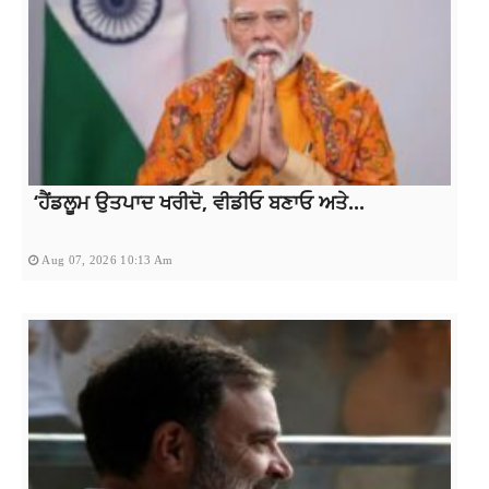
‘ਹੈਂਡਲੂਮ ਉਤਪਾਦ ਖਰੀਦੋ, ਵੀਡੀਓ ਬਣਾਓ ਅਤੇ...
Aug 07, 2026 10:13 Am