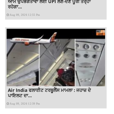
ਆਮ ਉਪਭੋਗਤਾਵਾਂ ਲਈ UPI ਲੈਣ-ਦੇਣ ਪੂਰੀ ਤਰ੍ਹਾਂ
ਰਹੇਗਾ...
Aug 09, 2026 12:55 Pm
Air India ਫਲਾਈਟ ਟਰਬੂਲੈਂਸ ਮਾਮਲਾ : ਜਹਾਜ਼ ਦੇ
ਪਾਇਲਟ ਦਾ...
Aug 09, 2026 12:39 Pm