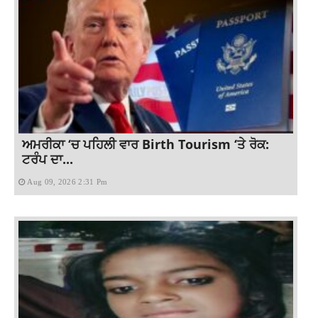
ਅਮਰੀਕਾ ‘ਚ ਪਹਿਲੀ ਵਾਰ Birth Tourism ‘ਤੇ ਰੋਕ:
ਟਰੰਪ ਦਾ...
Aug 09, 2026 2:31 Pm