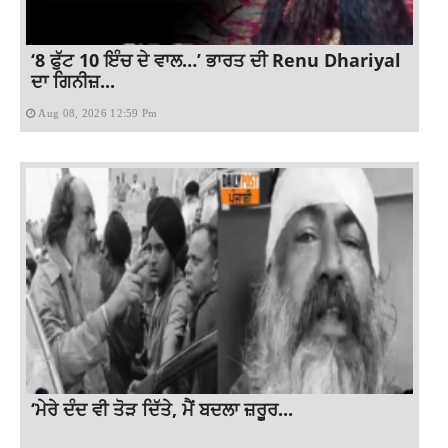
‘8 ਫੁੱਟ 10 ਇੰਚ ਦੇ ਵਾਲ…’ ਭਾਰਤ ਦੀ Renu Dhariyal
ਦਾ ਗਿਨੀਜ਼...
Aug 08, 2026 12:59 Pm
‘ਮੇਰੇ ਦੰਦ ਵੀ ਤੋੜ ਦਿੱਤੇ, ਮੈਂ ਬਦਲਾ ਜ਼ਰੂਰ...