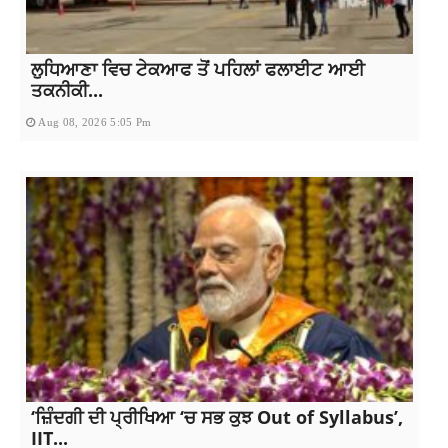
ਲੁਧਿਆਣਾ ਵਿਚ ਟੇਕਆਫ ਤੋਂ ਪਹਿਲਾਂ ਫਲਾਈਟ ਆਈ
ਤਕਨੀਕੀ...
Aug 08, 2026 5:05 Pm
‘ਜ਼ਿੰਦਗੀ ਦੀ ਪ੍ਰੀਖਿਆ ‘ਚ ਸਭ ਕੁਝ Out of Syllabus’,
IIT...