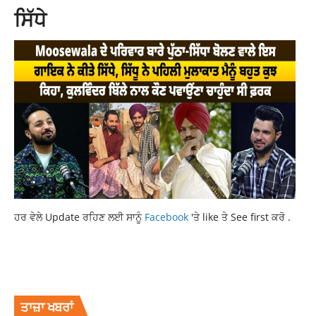
ਸਿੱਧੇ
ਹਰ ਵੇਲੇ Update ਰਹਿਣ ਲਈ ਸਾਨੂੰ
Facebook
'ਤੇ like ਤੇ See first ਕਰੋ .
AMRITSAR NEWS
FIRING AT HOUSE
LATEST NEWS
NEWS
PUNJABNEWS
TOP NEWS
ਤਾਜ਼ਾ ਖਬਰਾਂ