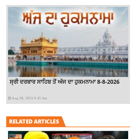
ਸ੍ਰੀ ਦਰਬਾਰ ਸਾਹਿਬ ਤੋਂ ਅੱਜ ਦਾ ਹੁਕਮਨਾਮਾ 8-8-2026
Aug 08, 2026 9:45 Am
RELATED ARTICLES