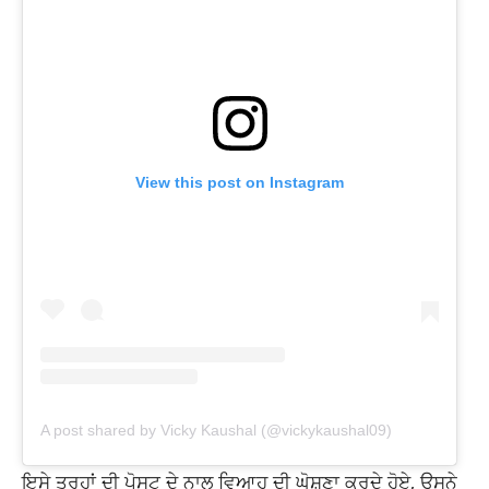
View this post on Instagram
A post shared by Vicky Kaushal (@vickykaushal09)
ਇਸੇ ਤਰ੍ਹਾਂ ਦੀ ਪੋਸਟ ਦੇ ਨਾਲ ਵਿਆਹ ਦੀ ਘੋਸ਼ਣਾ ਕਰਦੇ ਹੋਏ, ਉਸਨੇ