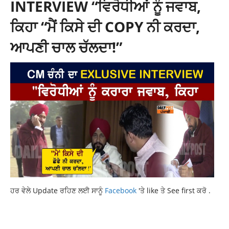
INTERVIEW “ਵਿਰੋਧੀਆਂ ਨੂੰ ਜਵਾਬ,
ਕਿਹਾ “ਮੈਂ ਕਿਸੇ ਦੀ COPY ਨੀ ਕਰਦਾ,
ਆਪਣੀ ਚਾਲ ਚੱਲਦਾ!”
ਹਰ ਵੇਲੇ Update ਰਹਿਣ ਲਈ ਸਾਨੂੰ
Facebook
'ਤੇ like ਤੇ See first ਕਰੋ .
DONALD TRUMP
INTERNATIONAL NEWS
VLADIMIR PUTIN