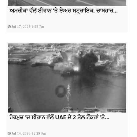
ਅਮਰੀਕਾ ਵੱਲੋਂ ਈਰਾਨ ‘ਤੇ ਏਅਰ ਸਟ੍ਰਾਇਕ, ਚਾਬਹਾਰ...
Jul 17, 2026 1:22 Pm
ਹੋਰਮੁਜ਼ ‘ਚ ਈਰਾਨ ਵੱਲੋਂ UAE ਦੇ 2 ਤੇਲ ਟੈਂਕਰਾਂ ‘ਤੇ...
Jul 14, 2026 12:29 Pm