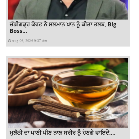
ਚੰਡੀਗੜ੍ਹ ਕੋਰਟ ਨੇ ਸਲਮਾਨ ਖਾਨ ਨੂੰ ਕੀਤਾ ਤਲਬ, Big
Boss...
Aug 06, 2026 9:37 Am
ਮੁਲੱਠੀ ਦਾ ਪਾਣੀ ਪੀਣ ਨਾਲ ਸਰੀਰ ਨੂੰ ਹੋਣਗੇ ਫਾਇਦੇ,...