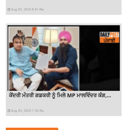
Aug 05, 2026 8:01 Pm
ਕੇਂਦਰੀ ਮੰਤਰੀ ਗਡਕਰੀ ਨੂੰ ਮਿਲੇ MP ਮਾਲਵਿੰਦਰ ਕੰਗ,...
Aug 05, 2026 7:56 Pm