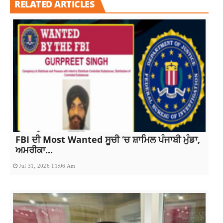
RELATED ARTICLES
FBI ਦੀ Most Wanted ਸੂਚੀ ‘ਚ ਸ਼ਾਮਿਲ ਪੰਜਾਬੀ ਮੁੰਡਾ,
ਅਮਰੀਕਾ...
Jul 31, 2026 11:06 Am