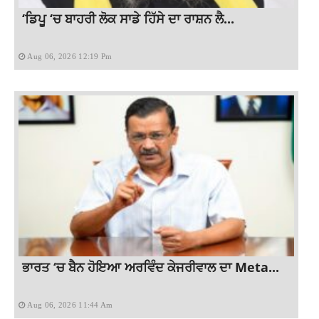
‘ਡਿਪੂ ‘ਚ ਬਾਹਰੀ ਲੋਕ ਸਾਡੇ ਹਿੱਸੇ ਦਾ ਰਾਸ਼ਨ ਲੈ...
Aug 06, 2026 12:19 Pm
ਭਾਰਤ ‘ਚ ਬੈਨ ਹੋਇਆ ਅਰਵਿੰਦ ਕੇਜਰੀਵਾਲ ਦਾ Meta...
Aug 06, 2026 11:44 Am