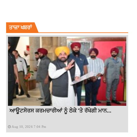
LATEST NEWS
TECHNOLOGY
WHATSAPP CONNECT INSTAGRAM
WHATSAPP FEATURE
WHATSAPP NEW FEATURE
WHATSAPP STATUS CONNECT INSTAGRAM
ਤਾਜ਼ਾ ਖਬਰਾਂ
ਆਊਟਸੋਰਸ ਕਰਮਚਾਰੀਆਂ ਨੂੰ ਠੇਕੇ ‘ਤੇ ਰੱਖੇਗੀ ਮਾਨ...
Aug 10, 2026 7:04 Pm