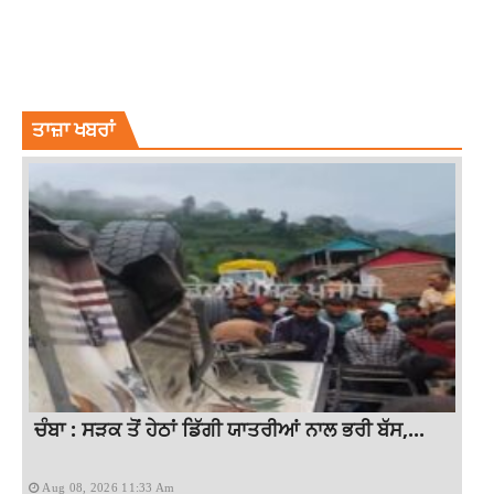
INTERNATIONAL NEWS
UKRAINE CRISIS
UKRAINE PRESIDENT VOLODYMYR ZELENSKYY
ZELENSKYY VOWS TO PUNISH EVERYONE
ਤਾਜ਼ਾ ਖਬਰਾਂ
ਚੰਬਾ : ਸੜਕ ਤੋਂ ਹੇਠਾਂ ਡਿੱਗੀ ਯਾਤਰੀਆਂ ਨਾਲ ਭਰੀ ਬੱਸ,...
Aug 08, 2026 11:33 Am