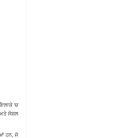
 ਇਲਾਕੇ ‘ਚ
ਅਤੇ ਸੋਸ਼ਲ
ਂ ਹਨ, ਜੋ