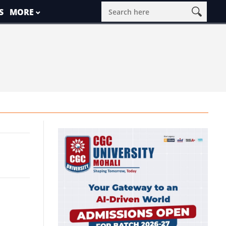
S
MORE