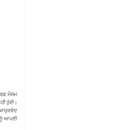
ਰਫ਼ ਮੌਸਮ
ੀਂ ਹੁੰਦੀ।
। ਆਯੁਰਵੇਦ
 ਨੂੰ ਆਪਣੀ