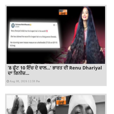
‘8 ਫੁੱਟ 10 ਇੰਚ ਦੇ ਵਾਲ…’ ਭਾਰਤ ਦੀ Renu Dhariyal
ਦਾ ਗਿਨੀਜ਼...
Aug 08, 2026 12:59 Pm