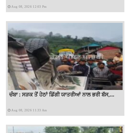
Aug 08, 2026 12:03 Pm
ਚੰਬਾ : ਸੜਕ ਤੋਂ ਹੇਠਾਂ ਡਿੱਗੀ ਯਾਤਰੀਆਂ ਨਾਲ ਭਰੀ ਬੱਸ,...
Aug 08, 2026 11:33 Am