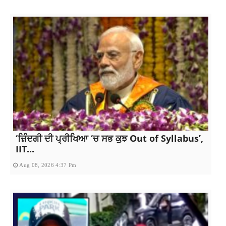
‘ਜ਼ਿੰਦਗੀ ਦੀ ਪ੍ਰੀਖਿਆ ‘ਚ ਸਭ ਕੁਝ Out of Syllabus’,
IIT...
Aug 08, 2026 4:37 Pm