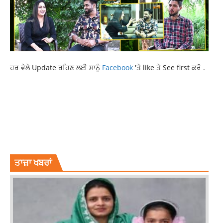
ਹਰ ਵੇਲੇ Update ਰਹਿਣ ਲਈ ਸਾਨੂੰ
Facebook
'ਤੇ like ਤੇ See first ਕਰੋ .
CURRENT NEWS
CURRENT PUNJAB NEWS
CURRENT PUNJABI NEWS
DARBAR SAHIB
GOLDEN TEMPLE
LATEST NEWS
LATEST PUNJAB NEWS
PUNJAB NEWS
PUNJABI NEWS
SGPC NEWS
SIKH NEWS
SRI DARBAR SAHIB
TOP NEWS
ਤਾਜ਼ਾ ਖਬਰਾਂ