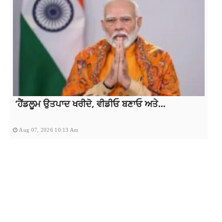
‘ਹੈਂਡਲੂਮ ਉਤਪਾਦ ਖਰੀਦੋ, ਵੀਡੀਓ ਬਣਾਓ ਅਤੇ...
Aug 07, 2026 10:13 Am