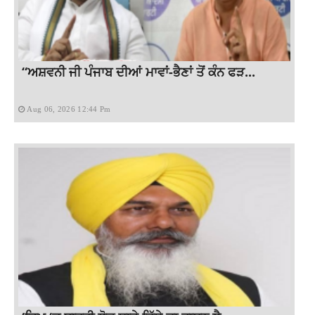
“ਅਸ਼ਵਨੀ ਜੀ ਪੰਜਾਬ ਦੀਆਂ ਮਾਵਾਂ-ਭੈਣਾਂ ਤੋਂ ਕੰਨ ਫੜ...
Aug 06, 2026 12:44 Pm