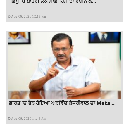
‘ਡਿਪੂ ‘ਚ ਬਾਹਰੀ ਲੋਕ ਸਾਡੇ ਹਿੱਸੇ ਦਾ ਰਾਸ਼ਨ ਲੈ...
Aug 06, 2026 12:19 Pm
ਭਾਰਤ ‘ਚ ਬੈਨ ਹੋਇਆ ਅਰਵਿੰਦ ਕੇਜਰੀਵਾਲ ਦਾ Meta...
Aug 06, 2026 11:44 Am