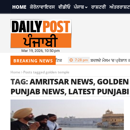
HOME
ਕੋਰੋਨਾਵਾਇਰਸ
ਵੀਡੀਓ
ਪੰਜਾਬ
ਰਾਸ਼ਟਰੀ
ਅੰਤਰਰਾਸ਼ਟ
Mar 19, 2026, 10:50 pm
7:28 pm
ਬਦਲਦੇ ਮੌਸਮ ‘ਚ ਪ੍ਰੇਸ਼ਾਨ ਕਰ ਸਕਦਾ ਹੈ Mig
BREAKING NEWS
Home
Posts tagged golden temple
TAG:
AMRITSAR NEWS
,
GOLDEN
PUNJAB NEWS
,
LATEST PUNJAB