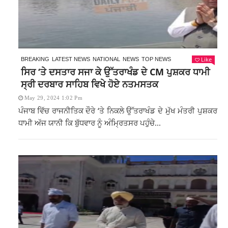
Like
BREAKING
LATEST NEWS
NATIONAL
NEWS
TOP NEWS
ਸਿਰ ‘ਤੇ ਦਸਤਾਰ ਸਜਾ ਕੇ ਉੱਤਰਾਖੰਡ ਦੇ CM ਪੁਸ਼ਕਰ ਧਾਮੀ
ਸ੍ਰੀ ਦਰਬਾਰ ਸਾਹਿਬ ਵਿਖੇ ਹੋਏ ਨਤਮਸਤਕ
May 29, 2024 1:02 Pm
ਪੰਜਾਬ ਵਿੱਚ ਰਾਜਨੀਤਿਕ ਦੌਰੇ ‘ਤੇ ਨਿਕਲੇ ਉੱਤਰਾਖੰਡ ਦੇ ਮੁੱਖ ਮੰਤਰੀ ਪੁਸ਼ਕਰ
ਧਾਮੀ ਅੱਜ ਯਾਨੀ ਕਿ ਬੁੱਧਵਾਰ ਨੂੰ ਅੰਮ੍ਰਿਤਸਰ ਪਹੁੰਚੇ...