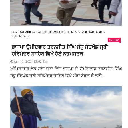
BJP
BREAKING
LATEST NEWS
MAJHA
NEWS
PUNJAB
TOP 5
TOP NEWS
Like
ਭਾਜਪਾ ਉਮੀਦਵਾਰ ਤਰਨਜੀਤ ਸਿੰਘ ਸੰਧੂ ਸੱਚਖੰਡ ਸ੍ਰੀ
ਹਰਿਮੰਦਰ ਸਾਹਿਬ ਵਿਖੇ ਹੋਏ ਨਤਮਸਤਕ
Apr 18, 2024 12:02 Pm
ਅੰਮ੍ਰਿਤਸਰ ਲੋਕ ਸਭਾ ਚੋਣਾਂ ਵਿੱਚ ਭਾਜਪਾ ਦੇ ਉਮੀਦਵਾਰ ਤਰਨਜੀਤ ਸਿੰਘ
ਸੰਧੂ ਸੱਚਖੰਡ ਸ੍ਰੀ ਹਰਿਮੰਦਰ ਸਾਹਿਬ ਵਿਖੇ ਮੱਥਾ ਟੇਕਣ ਦੇ ਲਈ...