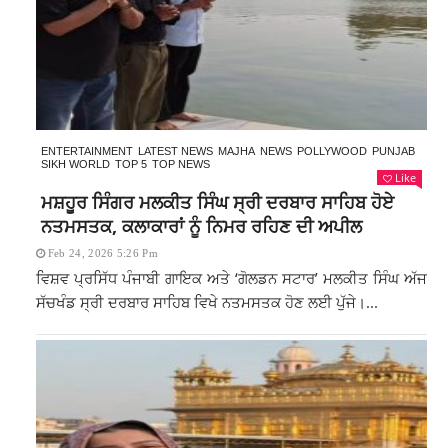
ENTERTAINMENT
LATEST NEWS
MAJHA
NEWS
POLLYWOOD
PUNJAB
SIKH WORLD
TOP 5
TOP NEWS
Like
ਮਸ਼ਹੂਰ ਸਿੰਗਰ ਮਲਕੀਤ ਸਿੰਘ ਸ੍ਰੀ ਦਰਬਾਰ ਸਾਹਿਬ ਹੋਏ
ਨਤਮਸਤਕ, ਕਲਾਕਾਰਾਂ ਨੂੰ ਨਿਮਰ ਰਹਿਣ ਦੀ ਅਪੀਲ
Feb 24, 2026 5:26 Pm
ਵਿਸ਼ਵ ਪ੍ਰਸਿੱਧ ਪੰਜਾਬੀ ਗਾਇਕ ਅਤੇ ‘ਗੋਲਡਨ ਸਟਾਰ’ ਮਲਕੀਤ ਸਿੰਘ ਅੱਜ
ਸੱਚਖੰਡ ਸ੍ਰੀ ਦਰਬਾਰ ਸਾਹਿਬ ਵਿਖੇ ਨਤਮਸਤਕ ਹੋਣ ਲਈ ਪੁੱਜੇ।...