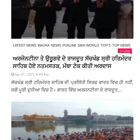
LATEST NEWS
MAJHA
NEWS
PUNJAB
SIKH WORLD
TOP 5
TOP NEWS
Like
ਅਰਜੇਨਟੀਨਾ ਤੇ ਉਰੂਗਵੇ ਦੇ ਰਾਜਦੂਤ ਸੱਚਖੰਡ ਸ੍ਰੀ ਹਰਿਮੰਦਰ
ਸਾਹਿਬ ਹੋਏ ਨਤਮਸਤਕ, ਮੱਥਾ ਟੇਕ ਕੀਤੀ ਅਰਦਾਸ
Jan 07, 2025 6:40 Pm
ਸੱਚਖੰਡ ਸ੍ਰੀ ਹਰਿਮੰਦਰ ਸਾਹਿਬ ਦੀ ਪ੍ਰਸਿੱਧੀ ਸਿਰਫ ਭਾਰਤ ਵਿਚ ਹੀ ਨਹੀਂ,
ਸਗੋਂ ਪੂਰੀ ਦੁਨੀਆ ਵਿਚ ਹੈ। ਭਾਰਤ ਵਿੱਚ ਅਰਜਨਟੀਨਾ ਦੇ ਰਾਜਦੂਤ...