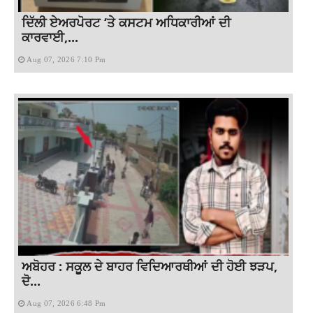
ਦਿੱਲੀ ਏਅਰਪੋਰਟ ‘ਤੇ ਕਸਟਮ ਅਧਿਕਾਰੀਆਂ ਦੀ
ਕਾਰਵਾਈ,...
Aug 07, 2026 7:10 Pm
ਅਬੋਹਰ : ਸਕੂਲ ਦੇ ਬਾਹਰ ਵਿਦਿਆਰਥੀਆਂ ਦੀ ਹੋਈ ਝੜਪ,
ਦੋ...
Aug 07, 2026 6:48 Pm