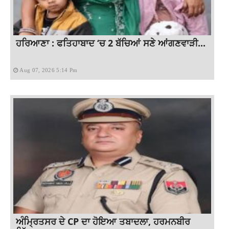
ਹਰਿਆਣਾ : ਫਤਿਹਾਬਾਦ ‘ਚ 2 ਬੱਚਿਆਂ ਸਣੇ ਆਂਗਣਵਾੜੀ...
Aug 07, 2026 5:14 Pm
ਅੰਮ੍ਰਿਤਸਰ ਦੇ CP ਦਾ ਹੋਇਆ ਤਬਾਦਲਾ, ਹਰਮਨਬੀਰ