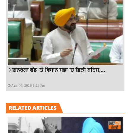
ਮਗਨਰੇਗਾ ਫੰਡ ‘ਤੇ ਵਿਧਾਨ ਸਭਾ ‘ਚ ਛਿੜੀ ਬਹਿਸ,...
Aug 06, 2026 1:21 Pm
RELATED ARTICLES