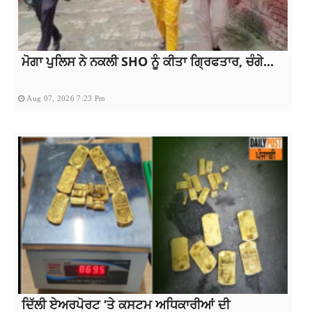
ਮੋਗਾ ਪੁਲਿਸ ਨੇ ਨਕਲੀ SHO ਨੂੰ ਕੀਤਾ ਗ੍ਰਿਫਤਾਰ, ਚੰਗੇ...
Aug 07, 2026 7:23 Pm
ਦਿੱਲੀ ਏਅਰਪੋਰਟ ‘ਤੇ ਕਸਟਮ ਅਧਿਕਾਰੀਆਂ ਦੀ