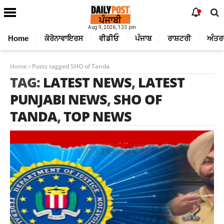
Aug 9, 2026, 1:33 pm
Home
ਕੋਰੋਨਾਵਾਇਰਸ
ਵੀਡੀਓ
ਪੰਜਾਬ
ਰਾਸ਼ਟਰੀ
ਅੰਤਰ
Home
Posts tagged SHO of Tanda
TAG:
LATEST NEWS
,
LATEST
PUNJABI NEWS
,
SHO OF
TANDA
,
TOP NEWS