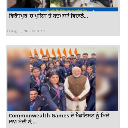
ਫਿਰੋਜ਼ਪੁਰ ‘ਚ ਪੁਲਿਸ ਤੇ ਬਦਮਾਸ਼ਾਂ ਵਿਚਾਲੇ...
Aug 10, 2026 10:31 Am
Commonwealth Games ਦੇ ਮੈਡਲਿਸਟ ਨੂੰ ਮਿਲੇ
PM ਮੋਦੀ ਨੇ,...