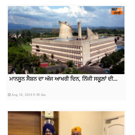
ਮਾਨਸੂਨ ਸੈਸ਼ਨ ਦਾ ਅੱਜ ਆਖਰੀ ਦਿਨ, ਨਿੱਜੀ ਸਕੂਲ਼ਾਂ ਦੀ...
Aug 10, 2026 9:38 Am