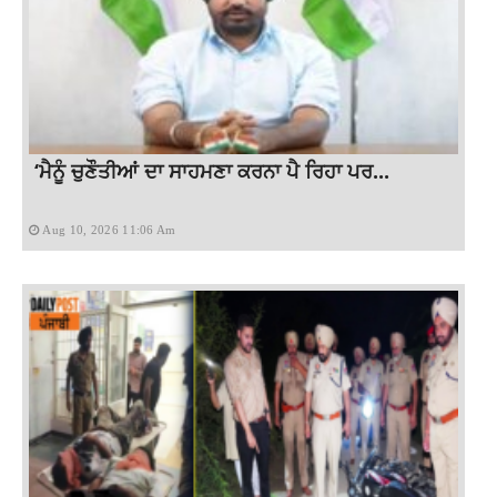
‘ਮੈਨੂੰ ਚੁਣੌਤੀਆਂ ਦਾ ਸਾਹਮਣਾ ਕਰਨਾ ਪੈ ਰਿਹਾ ਪਰ...
Aug 10, 2026 11:06 Am