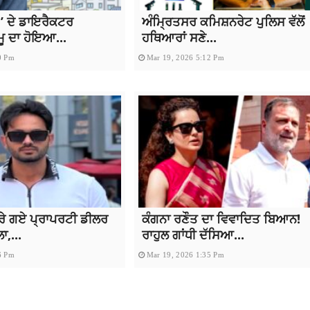
 ਦੇ ਡਾਇਰੈਕਟਰ
ਅੰਮ੍ਰਿਤਸਰ ਕਮਿਸ਼ਨਰੇਟ ਪੁਲਿਸ ਵੱਲੋਂ
ਮੂ ਦਾ ਹੋਇਆ...
ਹਥਿਆਰਾਂ ਸਣੇ...
0 Pm
Mar 19, 2026 5:12 Pm
ਰੇ ਗਏ ਪ੍ਰਾਪਰਟੀ ਡੀਲਰ
ਕੰਗਨਾ ਰਣੌਤ ਦਾ ਵਿਵਾਦਿਤ ਬਿਆਨ!
,...
ਰਾਹੁਲ ਗਾਂਧੀ ਦੱਸਿਆ...
6 Pm
Mar 19, 2026 1:35 Pm