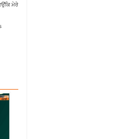
ਉਂਕਿ ਮੇਰੇ
s