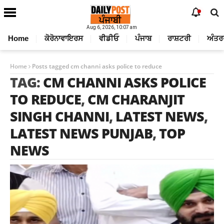
Aug 6, 2026, 10:07 am
Home
ਕੋਰੋਨਾਵਾਇਰਸ
ਵੀਡੀਓ
ਪੰਜਾਬ
ਰਾਸ਼ਟਰੀ
ਅੰਤਰ
Home
Posts tagged cm channi asks police to reduce
TAG:
CM CHANNI ASKS POLICE
TO REDUCE
,
CM CHARANJIT
SINGH CHANNI
,
LATEST NEWS
,
LATEST NEWS PUNJAB
,
TOP
NEWS