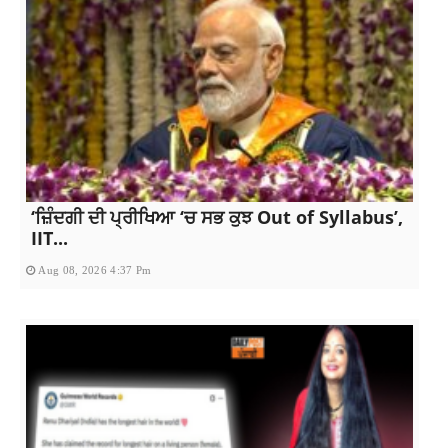
‘ਜ਼ਿੰਦਗੀ ਦੀ ਪ੍ਰੀਖਿਆ ‘ਚ ਸਭ ਕੁਝ Out of Syllabus’,
IIT...
Aug 08, 2026 4:37 Pm