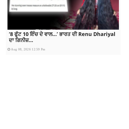
‘8 ਫੁੱਟ 10 ਇੰਚ ਦੇ ਵਾਲ…’ ਭਾਰਤ ਦੀ Renu Dhariyal
ਦਾ ਗਿਨੀਜ਼...
Aug 08, 2026 12:59 Pm