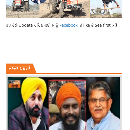
ਹਰ ਵੇਲੇ Update ਰਹਿਣ ਲਈ ਸਾਨੂੰ
Facebook
'ਤੇ like ਤੇ See first ਕਰੋ .
HIMACHAL
HIMACHAL PRADESH
HIMACHAL RAIN ALERT
LATEST NEWS
LATEST PUNJABI NEWS
LATESTNEWS
NATIONAL NEWS
NEWS
TOP NEWS
TOPNEWS
ਤਾਜ਼ਾ ਖਬਰਾਂ