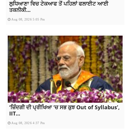
ਲੁਧਿਆਣਾ ਵਿਚ ਟੇਕਆਫ ਤੋਂ ਪਹਿਲਾਂ ਫਲਾਈਟ ਆਈ
ਤਕਨੀਕੀ...
Aug 08, 2026 5:05 Pm
‘ਜ਼ਿੰਦਗੀ ਦੀ ਪ੍ਰੀਖਿਆ ‘ਚ ਸਭ ਕੁਝ Out of Syllabus’,
IIT...
Aug 08, 2026 4:37 Pm