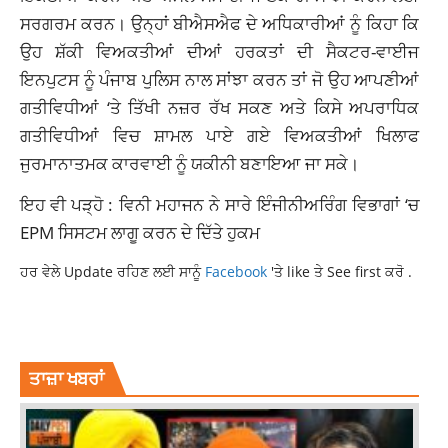
ਸਰਗਰਮ ਕਰਨ। ਉਨ੍ਹਾਂ ਬੀਐਸਐਫ ਦੇ ਅਧਿਕਾਰੀਆਂ ਨੂੰ ਕਿਹਾ ਕਿ
ਉਹ ਸ਼ੱਕੀ ਵਿਅਕਤੀਆਂ ਦੀਆਂ ਹਰਕਤਾਂ ਦੀ ਸੈਕਟਰ-ਵਾਈਜ
ਇਨਪੁਟਸ ਨੂੰ ਪੰਜਾਬ ਪੁਲਿਸ ਨਾਲ ਸਾਂਝਾ ਕਰਨ ਤਾਂ ਜੋ ਉਹ ਆਪਣੀਆਂ
ਗਤੀਵਿਧੀਆਂ ‘ਤੇ ਤਿੱਖੀ ਨਜ਼ਰ ਰੱਖ ਸਕਣ ਅਤੇ ਕਿਸੇ ਅਪਰਾਧਿਕ
ਗਤੀਵਿਧੀਆਂ ਵਿਚ ਸ਼ਾਮਲ ਪਾਏ ਗਏ ਵਿਅਕਤੀਆਂ ਖਿਲਾਫ
ਜੁਰਮਾਨਾਤਮਕ ਕਾਰਵਾਈ ਨੂੰ ਯਕੀਨੀ ਬਣਾਇਆ ਜਾ ਸਕੇ।
ਇਹ ਵੀ ਪੜ੍ਹੋ :
ਵਿਨੀ ਮਹਾਜਨ ਨੇ ਸਾਰੇ ਇੰਜੀਨੀਅਰਿੰਗ ਵਿਭਾਗਾਂ ‘ਚ
EPM ਸਿਸਟਮ ਲਾਗੂ ਕਰਨ ਦੇ ਦਿੱਤੇ ਹੁਕਮ
ਹਰ ਵੇਲੇ Update ਰਹਿਣ ਲਈ ਸਾਨੂੰ
Facebook
'ਤੇ like ਤੇ See first ਕਰੋ .
DGP DINKAR GUPTA
LATEST NEWS
PUNJAB NEW
TOP NEWS
ਤਾਜ਼ਾ ਖਬਰਾਂ