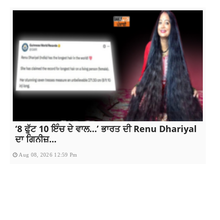
‘8 ਫੁੱਟ 10 ਇੰਚ ਦੇ ਵਾਲ…’ ਭਾਰਤ ਦੀ Renu Dhariyal
ਦਾ ਗਿਨੀਜ਼...
Aug 08, 2026 12:59 Pm