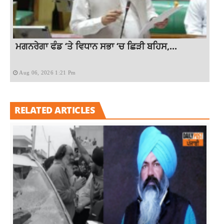
ਮਗਨਰੇਗਾ ਫੰਡ ‘ਤੇ ਵਿਧਾਨ ਸਭਾ ‘ਚ ਛਿੜੀ ਬਹਿਸ,...
Aug 06, 2026 1:21 Pm
RELATED ARTICLES