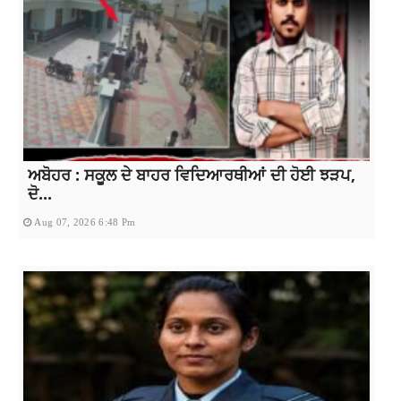
ਅਬੋਹਰ : ਸਕੂਲ ਦੇ ਬਾਹਰ ਵਿਦਿਆਰਥੀਆਂ ਦੀ ਹੋਈ ਝੜਪ,
ਦੋ...
Aug 07, 2026 6:48 Pm