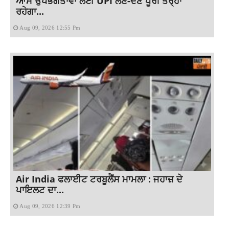
ਆਮ ਉਪਭੋਗਤਾਵਾਂ ਲਈ UPI ਲੈਣ-ਦੇਣ ਪੂਰੀ ਤਰ੍ਹਾਂ
ਰਹੇਗਾ...
Aug 09, 2026 12:55 Pm
Air India ਫਲਾਈਟ ਟਰਬੂਲੈਂਸ ਮਾਮਲਾ : ਜਹਾਜ਼ ਦੇ
ਪਾਇਲਟ ਦਾ...
Aug 09, 2026 12:39 Pm