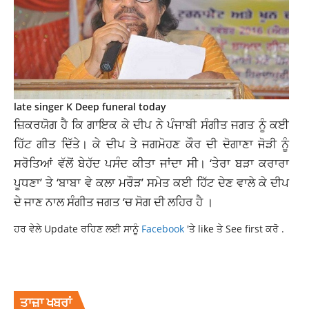
late singer K Deep funeral today
ਜ਼ਿਕਰਯੋਗ ਹੈ ਕਿ ਗਾਇਕ ਕੇ ਦੀਪ ਨੇ ਪੰਜਾਬੀ ਸੰਗੀਤ ਜਗਤ ਨੂੰ ਕਈ
ਹਿੱਟ ਗੀਤ ਦਿੱਤੇ। ਕੇ ਦੀਪ ਤੇ ਜਗਮੋਹਣ ਕੌਰ ਦੀ ਦੋਗਾਣਾ ਜੋੜੀ ਨੂੰ
ਸਰੋਤਿਆਂ ਵੱਲੋਂ ਬੇਹੱਦ ਪਸੰਦ ਕੀਤਾ ਜਾਂਦਾ ਸੀ। ‘ਤੇਰਾ ਬੜਾ ਕਰਾਰਾ
ਪੂਧਣਾ’ ਤੇ ‘ਬਾਬਾ ਵੇ ਕਲਾ ਮਰੌੜ’ ਸਮੇਤ ਕਈ ਹਿੱਟ ਦੇਣ ਵਾਲੇ ਕੇ ਦੀਪ
ਦੇ ਜਾਣ ਨਾਲ ਸੰਗੀਤ ਜਗਤ ‘ਚ ਸੋਗ ਦੀ ਲਹਿਰ ਹੈ ।
ਹਰ ਵੇਲੇ Update ਰਹਿਣ ਲਈ ਸਾਨੂੰ
Facebook
'ਤੇ like ਤੇ See first ਕਰੋ .
FUNERAL
LATE SINGER K DEEP
LUDHIANA
PUNJAB
TODAY
ਤਾਜ਼ਾ ਖਬਰਾਂ