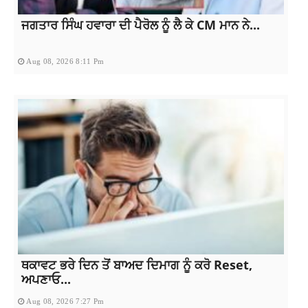
ਜਗਤਾਰ ਸਿੰਘ ਹਵਾਰਾ ਦੀ ਪੈਰੋਲ ਨੂੰ ਲੈ ਕੇ CM ਮਾਨ ਨੇ...
Aug 08, 2026 8:11 Pm
ਥਕਾਵਟ ਭਰੇ ਦਿਨ ਤੋਂ ਬਾਅਦ ਦਿਮਾਗ ਨੂੰ ਕਰੋ Reset,
ਅਪਣਾਓ...
Aug 08, 2026 7:27 Pm