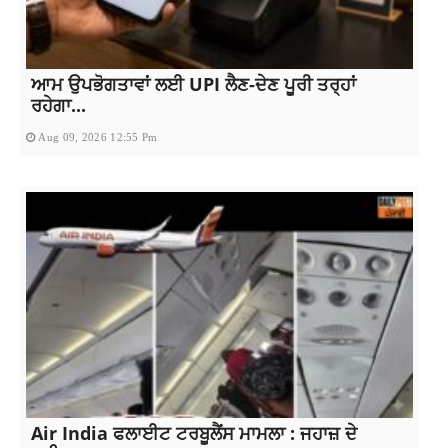
ਆਮ ਉਪਭੋਗਤਾਵਾਂ ਲਈ UPI ਲੈਣ-ਦੇਣ ਪੂਰੀ ਤਰ੍ਹਾਂ
ਰਹੇਗਾ...
Aug 09, 2026 12:55 Pm
Air India ਫਲਾਈਟ ਟਰਬੂਲੈਂਸ ਮਾਮਲਾ : ਜਹਾਜ਼ ਦੇ