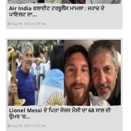
Air India ਫਲਾਈਟ ਟਰਬੂਲੈਂਸ ਮਾਮਲਾ : ਜਹਾਜ਼ ਦੇ
ਪਾਇਲਟ ਦਾ...
Aug 09, 2026 12:39 Pm
Lionel Messi ਦੇ ਪਿਤਾ ਜੋਰਜ ਮੈਸੀ ਦਾ 68 ਸਾਲ ਦੀ
ਉਮਰ ‘ਚ...
Aug 09, 2026 12:25 Pm