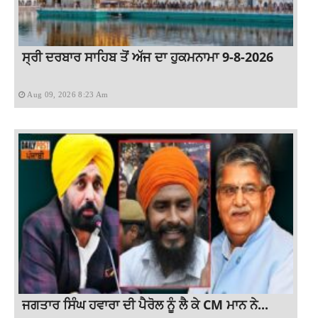
ਸ੍ਰੀ ਦਰਬਾਰ ਸਾਹਿਬ ਤੋਂ ਅੱਜ ਦਾ ਹੁਕਮਨਾਮਾ 9-8-2026
Aug 09, 2026 8:23 Am
ਜਗਤਾਰ ਸਿੰਘ ਹਵਾਰਾ ਦੀ ਪੈਰੋਲ ਨੂੰ ਲੈ ਕੇ CM ਮਾਨ ਨੇ...