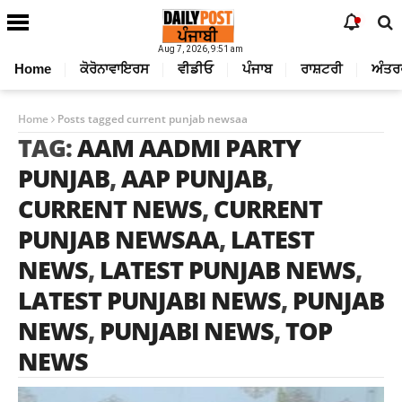
Aug 7, 2026, 9:51 am
Home
ਕੋਰੋਨਾਵਾਇਰਸ
ਵੀਡੀਓ
ਪੰਜਾਬ
ਰਾਸ਼ਟਰੀ
ਅੰਤਰ
Home
Posts tagged current punjab newsaa
TAG:
AAM AADMI PARTY
PUNJAB
,
AAP PUNJAB
,
CURRENT NEWS
,
CURRENT
PUNJAB NEWSAA
,
LATEST
NEWS
,
LATEST PUNJAB NEWS
,
LATEST PUNJABI NEWS
,
PUNJAB
NEWS
,
PUNJABI NEWS
,
TOP
NEWS