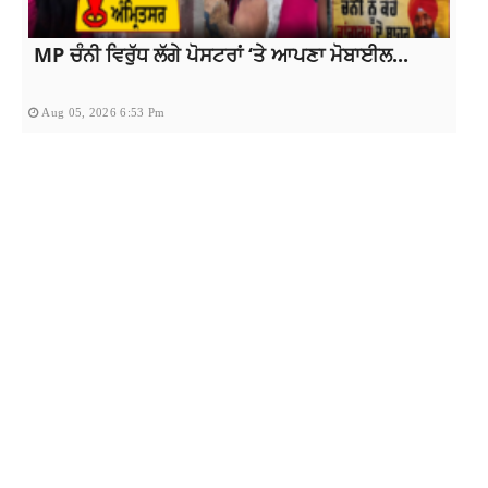
MP ਚੰਨੀ ਵਿਰੁੱਧ ਲੱਗੇ ਪੋਸਟਰਾਂ ‘ਤੇ ਆਪਣਾ ਮੋਬਾਈਲ...
Aug 05, 2026 6:53 Pm