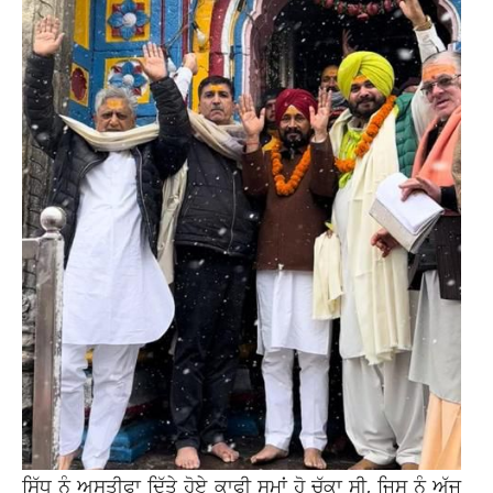
ਸਿੱਧੂ ਨੂੰ ਅਸਤੀਫਾ ਦਿੱਤੇ ਹੋਏ ਕਾਫੀ ਸਮਾਂ ਹੋ ਚੁੱਕਾ ਸੀ, ਜਿਸ ਨੂੰ ਅੱਜ