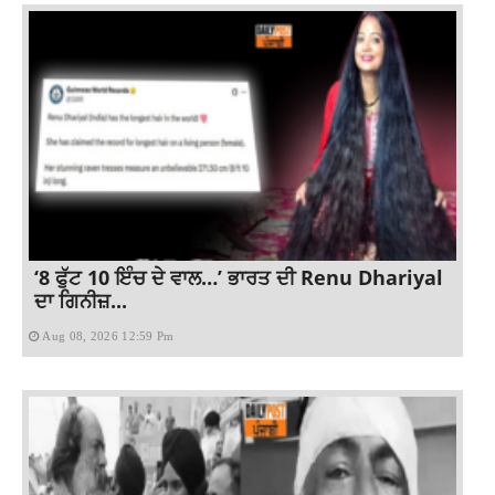
‘8 ਫੁੱਟ 10 ਇੰਚ ਦੇ ਵਾਲ…’ ਭਾਰਤ ਦੀ Renu Dhariyal
ਦਾ ਗਿਨੀਜ਼...
Aug 08, 2026 12:59 Pm