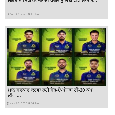
ਜਗਤਾਰ ਸਿੰਘ ਹਵਾਰਾ ਦੀ ਪੈਰੋਲ ਨੂੰ ਲੈ ਕੇ CM ਮਾਨ ਨੇ...
Aug 08, 2026 8:11 Pm
ਮਾਨ ਸਰਕਾਰ ਕਰਵਾ ਰਹੀ ਸ਼ੇਰ-ਏ-ਪੰਜਾਬ ਟੀ-20 ਕੱਪ
ਲੀਗ,...
Aug 08, 2026 6:26 Pm