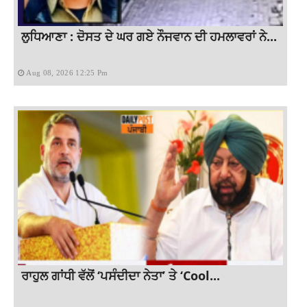
ਲੁਧਿਆਣਾ : ਦੋਸਤ ਦੇ ਘਰ ਗਏ ਨੌਜਵਾਨ ਦੀ ਹਮਲਾਵਰਾਂ ਨੇ...
Aug 08, 2026 12:25 Pm
ਰਾਹੁਲ ਗਾਂਧੀ ਵੱਲੋਂ ‘ਪਸੰਦੀਦਾ ਨੇਤਾ’ ਤੇ ‘Cool...