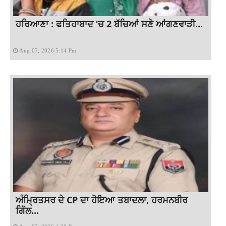
ਹਰਿਆਣਾ : ਫਤਿਹਾਬਾਦ ‘ਚ 2 ਬੱਚਿਆਂ ਸਣੇ ਆਂਗਣਵਾੜੀ...
Aug 07, 2026 5:14 Pm
ਅੰਮ੍ਰਿਤਸਰ ਦੇ CP ਦਾ ਹੋਇਆ ਤਬਾਦਲਾ, ਹਰਮਨਬੀਰ
ਗਿੱਲ...