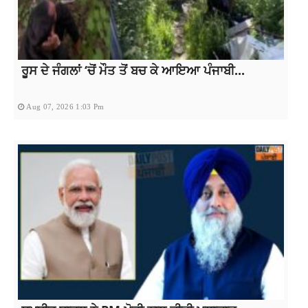
ਰੂਸ ਦੇ ਜੰਗਲਾਂ ‘ਚੋਂ ਮੌਤ ਤੋਂ ਬਚ ਕੇ ਆਇਆ ਪੰਜਾਬੀ...
Aug 07, 2026 1:03 Pm