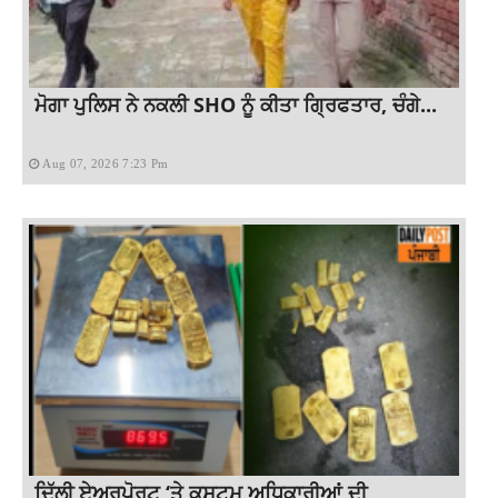
ਮੋਗਾ ਪੁਲਿਸ ਨੇ ਨਕਲੀ SHO ਨੂੰ ਕੀਤਾ ਗ੍ਰਿਫਤਾਰ, ਚੰਗੇ...
Aug 07, 2026 7:23 Pm
ਦਿੱਲੀ ਏਅਰਪੋਰਟ ‘ਤੇ ਕਸਟਮ ਅਧਿਕਾਰੀਆਂ ਦੀ