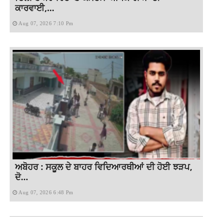
ਕਾਰਵਾਈ,...
Aug 07, 2026 7:10 Pm
ਅਬੋਹਰ : ਸਕੂਲ ਦੇ ਬਾਹਰ ਵਿਦਿਆਰਥੀਆਂ ਦੀ ਹੋਈ ਝੜਪ,
ਦੋ...
Aug 07, 2026 6:48 Pm