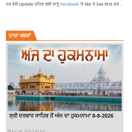
ਹਰ ਵੇਲੇ Update ਰਹਿਣ ਲਈ ਸਾਨੂੰ
Facebook
'ਤੇ like ਤੇ See first ਕਰੋ .
LATSTNEWSTOPNEWS
NATIONAL
NEWS
ਤਾਜ਼ਾ ਖਬਰਾਂ
ਸ੍ਰੀ ਦਰਬਾਰ ਸਾਹਿਬ ਤੋਂ ਅੱਜ ਦਾ ਹੁਕਮਨਾਮਾ 8-8-2026
Aug 08, 2026 9:45 Am