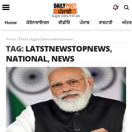
Aug 8, 2026, 9:07 am
Home
ਕੋਰੋਨਾਵਾਇਰਸ
ਵੀਡੀਓ
ਪੰਜਾਬ
ਰਾਸ਼ਟਰੀ
ਅੰਤਰ
Home
Posts tagged latstnewstopnews
TAG:
LATSTNEWSTOPNEWS
,
NATIONAL
,
NEWS