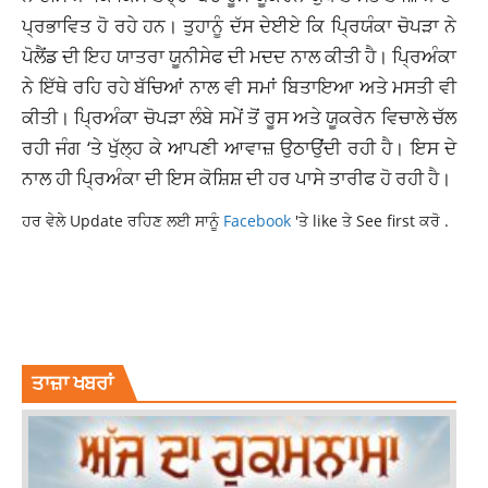
ਪ੍ਰਭਾਵਿਤ ਹੋ ਰਹੇ ਹਨ। ਤੁਹਾਨੂੰ ਦੱਸ ਦੇਈਏ ਕਿ
ਪ੍ਰਿਯੰਕਾ
ਚੋਪੜਾ ਨੇ
ਪੋਲੈਂਡ ਦੀ ਇਹ ਯਾਤਰਾ ਯੂਨੀਸੇਫ ਦੀ ਮਦਦ ਨਾਲ ਕੀਤੀ ਹੈ। ਪ੍ਰਿਅੰਕਾ
ਨੇ ਇੱਥੇ ਰਹਿ ਰਹੇ ਬੱਚਿਆਂ ਨਾਲ ਵੀ ਸਮਾਂ ਬਿਤਾਇਆ ਅਤੇ ਮਸਤੀ ਵੀ
ਕੀਤੀ। ਪ੍ਰਿਅੰਕਾ ਚੋਪੜਾ ਲੰਬੇ ਸਮੇਂ ਤੋਂ ਰੂਸ ਅਤੇ ਯੂਕਰੇਨ ਵਿਚਾਲੇ ਚੱਲ
ਰਹੀ ਜੰਗ ‘ਤੇ ਖੁੱਲ੍ਹ ਕੇ ਆਪਣੀ ਆਵਾਜ਼ ਉਠਾਉਂਦੀ ਰਹੀ ਹੈ। ਇਸ ਦੇ
ਨਾਲ ਹੀ ਪ੍ਰਿਅੰਕਾ ਦੀ ਇਸ ਕੋਸ਼ਿਸ਼ ਦੀ ਹਰ ਪਾਸੇ ਤਾਰੀਫ ਹੋ ਰਹੀ ਹੈ।
ਹਰ ਵੇਲੇ Update ਰਹਿਣ ਲਈ ਸਾਨੂੰ
Facebook
'ਤੇ like ਤੇ See first ਕਰੋ .
LATESTNEWS
PRIYANKA CHOPRA
PRIYANKA CHOPRA MEETS UKRAINIAN
PRIYANKA CHOPRA UKRAINIAN
UKRAINE CRISIS
ਤਾਜ਼ਾ ਖਬਰਾਂ