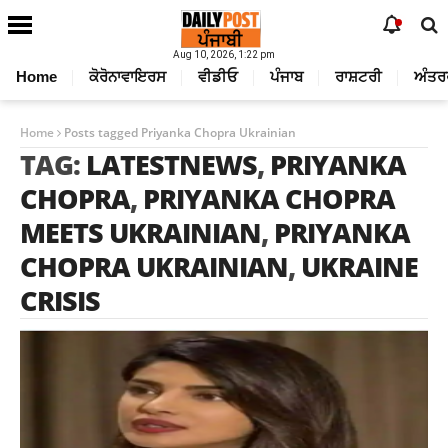
Aug 10, 2026, 1:22 pm
Home
ਕੋਰੋਨਾਵਾਇਰਸ
ਵੀਡੀਓ
ਪੰਜਾਬ
ਰਾਸ਼ਟਰੀ
ਅੰਤਰ
Home
Posts tagged Priyanka Chopra Ukrainian
TAG:
LATESTNEWS
,
PRIYANKA
CHOPRA
,
PRIYANKA CHOPRA
MEETS UKRAINIAN
,
PRIYANKA
CHOPRA UKRAINIAN
,
UKRAINE
CRISIS