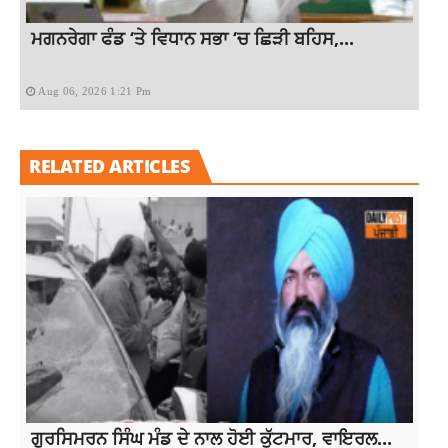
ਮਗਨਰੇਗਾ ਫੰਡ ‘ਤੇ ਵਿਧਾਨ ਸਭਾ ‘ਚ ਛਿੜੀ ਬਹਿਸ,...
Aug 06, 2026 1:21 Pm
RELATED ARTICLES
ਗੁਰਸਿਮਰਨ ਸਿੰਘ ਮੰਡ ਦੇ ਨਾਲ ਹੋਈ ਕੁੱਟਮਾਰ, ਵਾਇਰਲ...