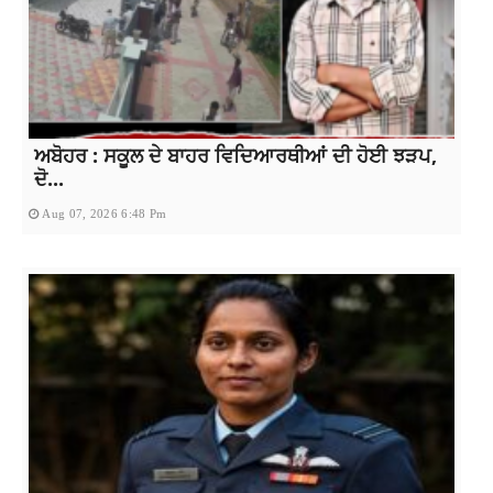
ਅਬੋਹਰ : ਸਕੂਲ ਦੇ ਬਾਹਰ ਵਿਦਿਆਰਥੀਆਂ ਦੀ ਹੋਈ ਝੜਪ,
ਦੋ...
Aug 07, 2026 6:48 Pm