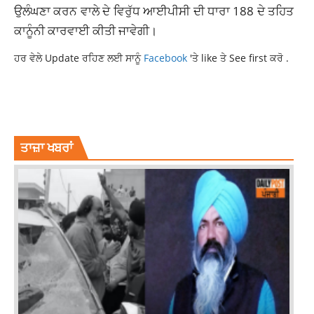
ਉਲੰਘਣਾ ਕਰਨ ਵਾਲੇ ਦੇ ਵਿਰੁੱਧ ਆਈਪੀਸੀ ਦੀ ਧਾਰਾ 188 ਦੇ ਤਹਿਤ
ਕਾਨੂੰਨੀ ਕਾਰਵਾਈ ਕੀਤੀ ਜਾਵੇਗੀ।
ਹਰ ਵੇਲੇ Update ਰਹਿਣ ਲਈ ਸਾਨੂੰ
Facebook
'ਤੇ like ਤੇ See first ਕਰੋ .
LATEST NEWS
LATEST PUNJABI NEWS
LATESTNEWS
NEWS
PUNJABNEWS
TOP NEWS
TOPNEWS
ਤਾਜ਼ਾ ਖਬਰਾਂ