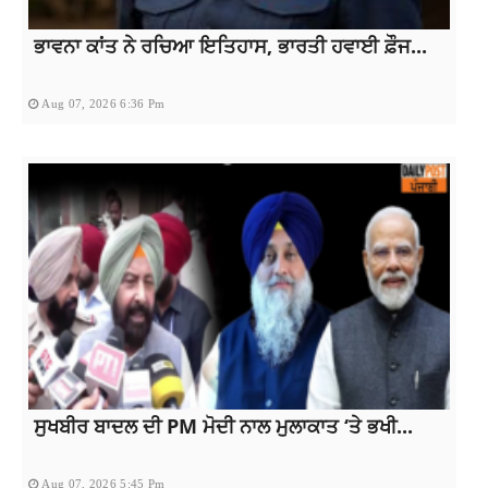
ਭਾਵਨਾ ਕਾਂਤ ਨੇ ਰਚਿਆ ਇਤਿਹਾਸ, ਭਾਰਤੀ ਹਵਾਈ ਫ਼ੌਜ...
Aug 07, 2026 6:36 Pm
ਸੁਖਬੀਰ ਬਾਦਲ ਦੀ PM ਮੋਦੀ ਨਾਲ ਮੁਲਾਕਾਤ ‘ਤੇ ਭਖੀ...
Aug 07, 2026 5:45 Pm