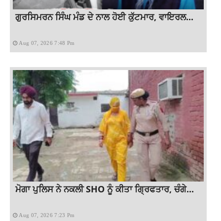
ਗੁਰਸਿਮਰਨ ਸਿੰਘ ਮੰਡ ਦੇ ਨਾਲ ਹੋਈ ਕੁੱਟਮਾਰ, ਵਾਇਰਲ...
Aug 07, 2026 7:48 Pm
ਮੋਗਾ ਪੁਲਿਸ ਨੇ ਨਕਲੀ SHO ਨੂੰ ਕੀਤਾ ਗ੍ਰਿਫਤਾਰ, ਚੰਗੇ...
Aug 07, 2026 7:23 Pm