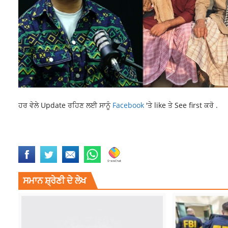
ਹਰ ਵੇਲੇ Update ਰਹਿਣ ਲਈ ਸਾਨੂੰ
Facebook
'ਤੇ like ਤੇ See first ਕਰੋ .
LATEST NEW
LATEST PUNJABI NEWS
NAKODAR NEWS
NEWS
PUNJ
ਸਮਾਨ ਸ਼੍ਰੇਣੀ ਦੇ ਲੇਖ