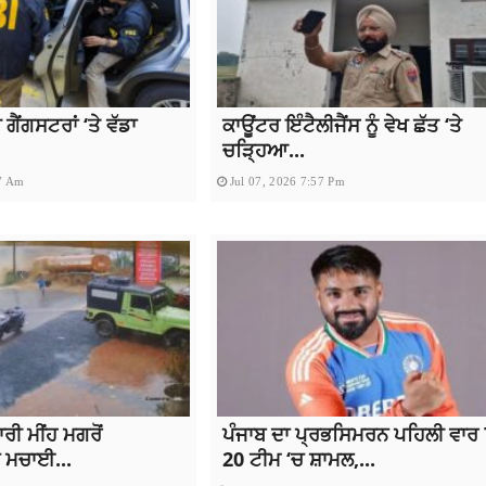
ਗੈਂਗਸਟਰਾਂ ‘ਤੇ ਵੱਡਾ
ਕਾਊਂਟਰ ਇੰਟੈਲੀਜੈਂਸ ਨੂੰ ਵੇਖ ਛੱਤ ‘ਤੇ
ਚੜ੍ਹਿਆ...
57 Am
Jul 07, 2026 7:57 Pm
ਰੀ ਮੀਂਹ ਮਗਰੋਂ
ਪੰਜਾਬ ਦਾ ਪ੍ਰਭਸਿਮਰਨ ਪਹਿਲੀ ਵਾਰ 
 ਮਚਾਈ...
20 ਟੀਮ ‘ਚ ਸ਼ਾਮਲ,...