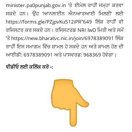
minister.pa0punjab.gov.in ’ਤੇ ਈਮੇਲ ਰਾਹੀਂ ਜਮ੍ਹਾ ਕਰਵਾ
ਸਕਦੇ ਹਨ। ਉਹ ‘ਆਨਲਾਈਨ ਐਨਆਰਆਈ ਮਿਲਣੀ’ ਲਈ
https://forms.gle/PZjpvKu512iPR”649 ਲਿੰਕ ਰਾਹੀਂ ਵੀ
ਰਜਿਸਟਰ ਕਰ ਸਕਦੇ ਹਨ। ਰਜਿਸਟਰਡ NRI lwD ਮਿਤੀ ਅਤੇ ਸਮੇਂ
’ਤੇ https://new.bharatvc.nic.in/join/6978389091 ਲਿੰਕ
ਰਾਹੀਂ ਇਸ ਸਮਾਗਮ ਵਿੱਚ ਸ਼ਾਮਲ ਹੋ ਸਕਦੇ ਹਨ ਅਤੇ ਸ਼ਾਮਲ ਹੋਣ ਦੀ
ਆਈਡੀ: 6978389091 ਅਤੇ ਪਾਸਵਰਡ: 968369 ਹੋਵੇਗਾ।
ਵੀਡੀਓ ਲਈ ਕਲਿੱਕ ਕਰੋ -: