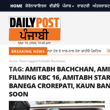
HOME
ਕੋਰੋਨਾਵਾਇਰਸ
ਵੀਡੀਓ
ਪੰਜਾਬ
ਰਾਸ਼ਟਰੀ
ਅੰਤਰਰਾਸ਼ਟ
Mar 19, 2026, 10:42 pm
ਦਾ ਧਿਆਨ, ਖਾਣਾ ਸਾਦਾ ਹੋਣ ਦੇ ਨਾਲ-ਨਾਲ ਹੋਣਾ ਚਾਹੀਦੈ ਪੌਸ਼ਟਿਕ
7:28 pm
ਬਦਲਦ
BREAKING NEWS
Home
Posts tagged Amitabh Bachchan
TAG:
AMITABH BACHCHAN
,
AMI
FILMING KBC 16
,
AMITABH STAR
BANEGA CROREPATI
,
KAUN BAN
SOON