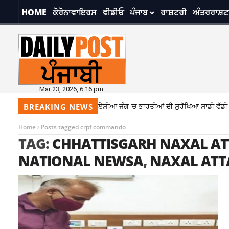
HOME
ਕੋਰੋਨਾਵਾਇਰਸ
ਵੀਡੀਓ
ਪੰਜਾਬ
ਰਾਸ਼ਟਰੀ
ਅੰਤਰਰਾਸ਼ਟ
Mar 23, 2026, 6:16 pm
ਲੋਕ ਸਭਾ ‘ਚ ਬੋਲੇ PM ਮੋਦੀ-‘ਪੱਛਮੀ ਏਸ਼ੀਆ ਜੰਗ ‘ਚ ਭਾਰਤੀਆਂ ਦੀ ਸੁਰੱਖਿਆ ਸਾਡੀ ਵੱਡੀ 
BREAKING NEWS
Home
Posts tagged crpf commando
TAG:
CHHATTISGARH NAXAL A
NATIONAL NEWSA
,
NAXAL ATT