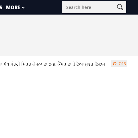
S
MORE
ਮੁੱਖ ਮੰਤਰੀ ਸਿਹਤ ਯੋਜਨਾ ਦਾ ਲਾਭ, ਕੈਂਸਰ ਦਾ ਹੋਇਆ ਮੁਫਤ ਇਲਾਜ
7:13 pm
‘ਪੰ