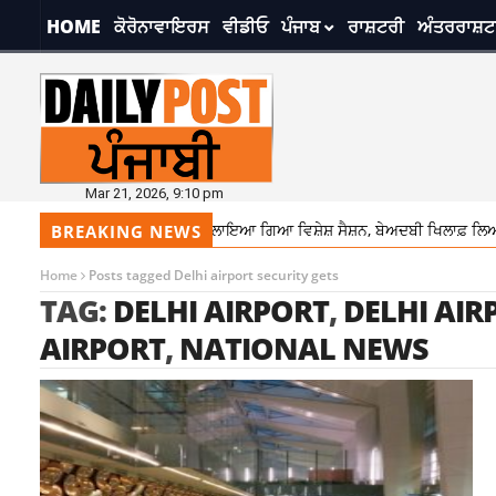
HOME
ਕੋਰੋਨਾਵਾਇਰਸ
ਵੀਡੀਓ
ਪੰਜਾਬ
ਰਾਸ਼ਟਰੀ
ਅੰਤਰਰਾਸ਼ਟ
Mar 21, 2026, 9:10 pm
’13 ਅਪ੍ਰੈਲ ਨੂੰ ਵਿਧਾਨ ਸਭਾ ਦਾ ਬੁਲਾਇਆ ਗਿਆ ਵਿਸ਼ੇਸ਼ ਸੈਸ਼ਨ, ਬੇਅਦਬੀ ਖਿਲਾਫ਼ ਲਿਆਂਦਾ
BREAKING NEWS
Home
Posts tagged Delhi airport security gets
TAG:
DELHI AIRPORT
,
DELHI AIR
AIRPORT
,
NATIONAL NEWS