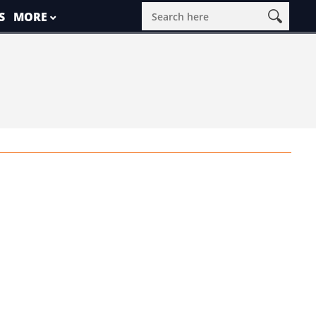
S
MORE