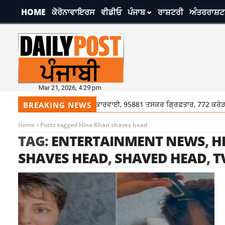
HOME
ਕੋਰੋਨਾਵਾਇਰਸ
ਵੀਡੀਓ
ਪੰਜਾਬ
ਰਾਸ਼ਟਰੀ
ਅੰਤਰਰਾਸ਼ਟ
Mar 21, 2026, 4:29 pm
ਨਸ਼ਿਆਂ ਖਿਲਾਫ ਮਾਨ ਸਰਕਾਰ ਦੀ ਕਾਰਵਾਈ, 95881 ਤਸਕਰ ਗ੍ਰਿਫਤਾਰ, 772 ਕਰੋੜ ਦ
BREAKING NEWS
Home
Posts tagged Hina Khan shaves head
TAG:
ENTERTAINMENT NEWS
,
H
SHAVES HEAD
,
SHAVED HEAD
,
T