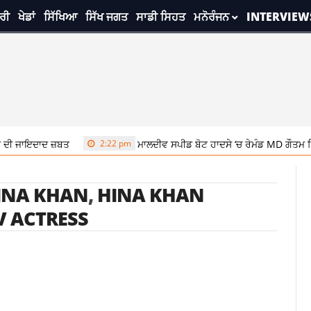
ਰੀ
ਖੇਡਾਂ
ਸਿੱਖਿਆ
ਸਿੱਖ ਜਗਤ
ਸਾਡੀ ਸਿਹਤ
ਮਨੋਰੰਜਨ
INTERVIEW
ੀ ਜਾਇਦਾਦ ਜ਼ਬਤ
2:22 pm
ਮਾਲਦੀਵ ਸਪੀਡ ਬੋਟ ਹਾਦਸੇ ‘ਚ ਰੇਮੰਡ MD ਗੌਤਮ ਸਿੰ
INA KHAN
,
HINA KHAN
V ACTRESS