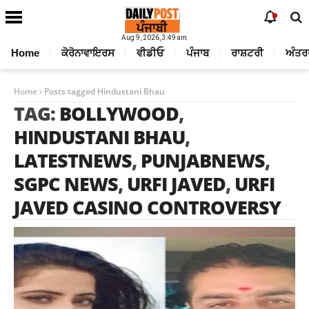
Aug 9, 2026, 3:49 am
Home
ਕੋਰੋਨਾਵਾਇਰਸ
ਵੀਡੀਓ
ਪੰਜਾਬ
ਰਾਸ਼ਟਰੀ
ਅੰਤਰ
Home
Posts tagged Hindustani Bhau
TAG:
BOLLYWOOD
,
HINDUSTANI BHAU
,
LATESTNEWS
,
PUNJABNEWS
,
SGPC NEWS
,
URFI JAVED
,
URFI
JAVED CASINO CONTROVERSY