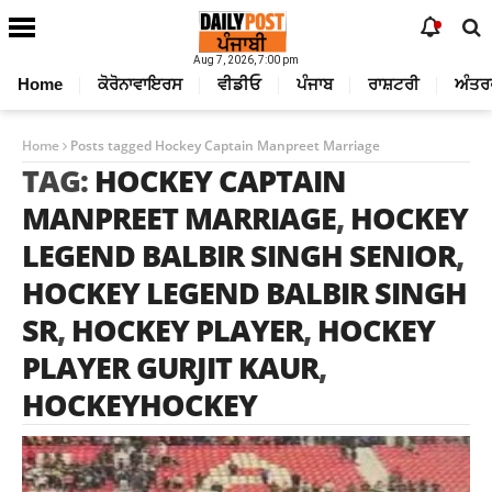
Aug 7, 2026, 7:00 pm
Home
ਕੋਰੋਨਾਵਾਇਰਸ
ਵੀਡੀਓ
ਪੰਜਾਬ
ਰਾਸ਼ਟਰੀ
ਅੰਤਰ
Home
Posts tagged Hockey Captain Manpreet Marriage
TAG:
HOCKEY CAPTAIN
MANPREET MARRIAGE
,
HOCKEY
LEGEND BALBIR SINGH SENIOR
,
HOCKEY LEGEND BALBIR SINGH
SR
,
HOCKEY PLAYER
,
HOCKEY
PLAYER GURJIT KAUR
,
HOCKEYHOCKEY