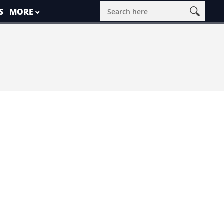
S
MORE