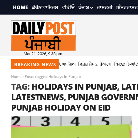
HOME
ਕੋਰੋਨਾਵਾਇਰਸ
ਵੀਡੀਓ
ਪੰਜਾਬ
ਰਾਸ਼ਟਰੀ
ਅੰਤਰਰਾਸ਼ਟ
Mar 21, 2026, 9:38 pm
13 ਅਪ੍ਰੈਲ ਨੂੰ ਵਿਧਾਨ ਸਭਾ ਦਾ ਬੁਲਾਇਆ ਗਿਆ ਵਿਸ਼ੇਸ਼ ਸੈਸ਼ਨ, ਬੇਅਦਬੀ ਖਿਲਾਫ਼ ਲਿਆਂਦਾ ਜਾ
BREAKING NEWS
Home
Posts tagged Holidays in Punjab
TAG:
HOLIDAYS IN PUNJAB
,
LAT
LATESTNEWS
,
PUNJAB GOVERN
PUNJAB HOLIDAY ON EID