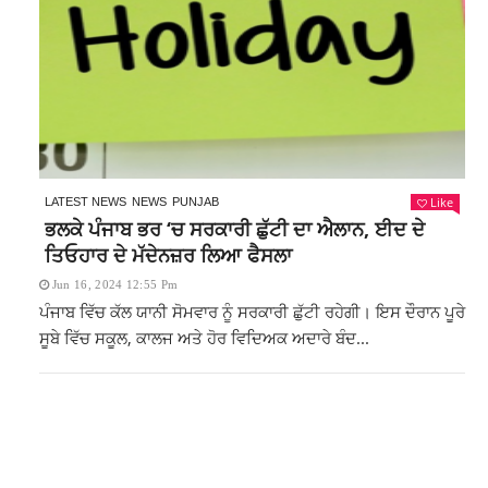
Like
LATEST NEWS
NEWS
PUNJAB
ਭਲਕੇ ਪੰਜਾਬ ਭਰ ‘ਚ ਸਰਕਾਰੀ ਛੁੱਟੀ ਦਾ ਐਲਾਨ, ਈਦ ਦੇ
ਤਿਓਹਾਰ ਦੇ ਮੱਦੇਨਜ਼ਰ ਲਿਆ ਫੈਸਲਾ
Jun 16, 2024 12:55 Pm
ਪੰਜਾਬ ਵਿੱਚ ਕੱਲ ਯਾਨੀ ਸੋਮਵਾਰ ਨੂੰ ਸਰਕਾਰੀ ਛੁੱਟੀ ਰਹੇਗੀ। ਇਸ ਦੌਰਾਨ ਪੂਰੇ
ਸੂਬੇ ਵਿੱਚ ਸਕੂਲ, ਕਾਲਜ ਅਤੇ ਹੋਰ ਵਿਦਿਅਕ ਅਦਾਰੇ ਬੰਦ...