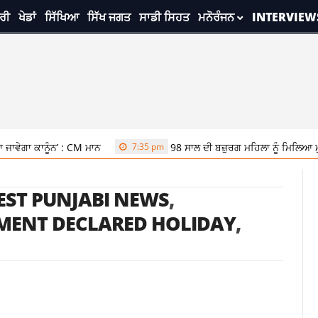
ਰੀ
ਖੇਡਾਂ
ਸਿੱਖਿਆ
ਸਿੱਖ ਜਗਤ
ਸਾਡੀ ਸਿਹਤ
ਮਨੋਰੰਜਨ
INTERVIEW
ਵੇਗਾ ਕਾਨੂੰਨ’ : CM ਮਾਨ
7:35 pm
98 ਸਾਲ ਦੀ ਬਜ਼ੁਰਗ ਮਹਿਲਾ ਨੂੰ ਮਿਲਿਆ ਮੁੱ
EST PUNJABI NEWS
,
MENT DECLARED HOLIDAY
,