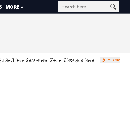
S
MORE
ਖ ਮੰਤਰੀ ਸਿਹਤ ਯੋਜਨਾ ਦਾ ਲਾਭ, ਕੈਂਸਰ ਦਾ ਹੋਇਆ ਮੁਫਤ ਇਲਾਜ
7:13 pm
‘ਪੰਜਾਬ