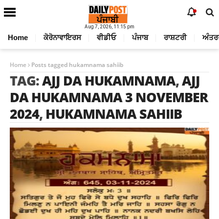
Aug 7, 2026, 11:15 pm
Home
ਕੋਰੋਨਾਵਾਇਰਸ
ਵੀਡੀਓ
ਪੰਜਾਬ
ਰਾਸ਼ਟਰੀ
ਅੰਤਰ
Home
Posts tagged hukamnama sahiib
TAG:
AJJ DA HUKAMNAMA
,
AJJ
DA HUKAMNAMA 3 NOVEMBER
2024
,
HUKAMNAMA SAHIIB