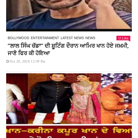
Like
BOLLYWOOD
ENTERTAINMENT
LATEST NEWS
NEWS
“ਲਾਲ ਸਿੰਘ ਚੱਡਾ” ਦੀ ਸ਼ੂਟਿੰਗ ਦੌਰਾਨ ਆਮਿਰ ਖਾਨ ਹੋਏ ਜਖ਼ਮੀ,
ਜਾਣੋ ਫਿਰ ਕੀ ਹੋਇਆ
Oct 20, 2020 12:39 Pm