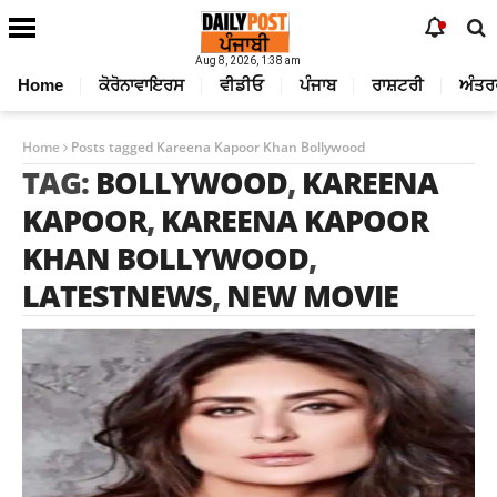
Aug 8, 2026, 1:38 am
Home
ਕੋਰੋਨਾਵਾਇਰਸ
ਵੀਡੀਓ
ਪੰਜਾਬ
ਰਾਸ਼ਟਰੀ
ਅੰਤਰ
Home
Posts tagged Kareena Kapoor Khan Bollywood
TAG:
BOLLYWOOD
,
KAREENA
KAPOOR
,
KAREENA KAPOOR
KHAN BOLLYWOOD
,
LATESTNEWS
,
NEW MOVIE