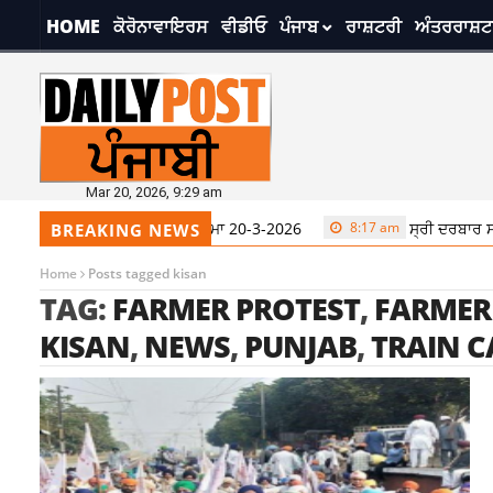
HOME
ਕੋਰੋਨਾਵਾਇਰਸ
ਵੀਡੀਓ
ਪੰਜਾਬ
ਰਾਸ਼ਟਰੀ
ਅੰਤਰਰਾਸ਼ਟ
Mar 20, 2026, 9:29 am
ਰ ਸਾਹਿਬ ਤੋਂ ਅੱਜ ਦਾ ਹੁਕਮਨਾਮਾ 20-3-2026
8:17 am
ਸ੍ਰੀ ਦਰਬਾਰ ਸਾਹਿਬ ਤੋ
BREAKING NEWS
Home
Posts tagged kisan
TAG:
FARMER PROTEST
,
FARMER
KISAN
,
NEWS
,
PUNJAB
,
TRAIN C