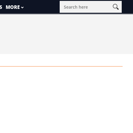
S
MORE